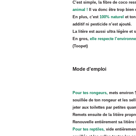
C’est simple, la fibre de coco res
animal !
Il va donc être trop bien
En plus, c’est
100% naturel
et to
additif ni pesticide n’est ajouté.
La litère est aussi ultra légère et 
En gros,
elle respecte l’environ
(Toopet)
Mode d'emploi
Pour tes rongeurs,
mets environ 5
souillée de ton rongeur et les sell
jeter aux toilettes par petites qua
Remets ensuite de la litière prop
Renouvelle entièrement sa litière 
Pour tes reptiles,
vide entièrement