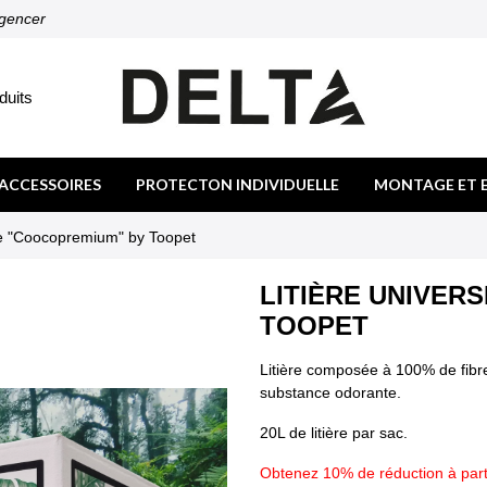
agencer
duits
ACCESSOIRES
PROTECTON INDIVIDUELLE
MONTAGE ET 
lle "Coocopremium" by Toopet
LITIÈRE UNIVER
TOOPET
Litière composée à 100% de fibre
substance odorante.
20L de litière par sac.
Obtenez 10% de réduction à partir