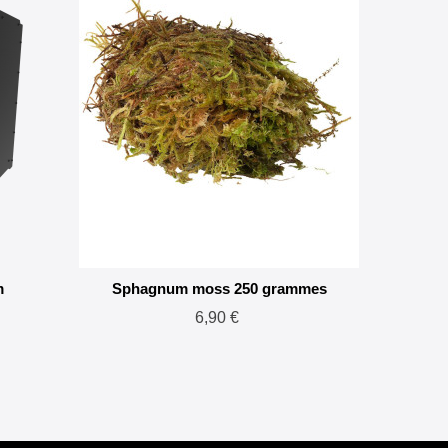
m
Sphagnum moss 250 grammes
Habis
6,90 €