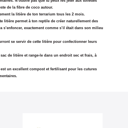
emaines. N’oublie pas que tu peux les jeter aux toilettes
este de la fibre de coco autour.
ment la litière de ton terrarium tous les 2 mois.
te litière permet à ton reptile de créer naturellement des
ra s’enfoncer, exactement comme s’il était dans son milieu
urront se servir de cette litière pour confectionner leurs
ac de litière et range-le dans un endroit sec et frais, à
ée est un excellent compost et fertilisant pour les cutures
imentaires.