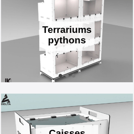
Terrariums
pythons
Caisses