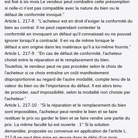
est fixé à six mois.Le vendeur peut combattre cette présomption
si celle-ci n'est pas compatible avec la nature du bien ou le
défaut de conformité invoqué.”
Article L. 217-8 : “L'acheteur est en droit d'exiger la conformité du
bien au contrat. Il ne peut cependant contester la
conformité en invoquant un défaut qu'il connaissait ou ne pouvait
ignorer lorsqu'il a contracté. Il en va de même lorsque le
défaut a son origine dans les matériaux qu'il a lui-même fournis.”
Article L. 217-9 : “En cas de défaut de conformité, l'acheteur
choisit entre la réparation et le remplacement du bien.
Toutefois, le vendeur peut ne pas procéder selon le choix de
l'acheteur si ce choix entraîne un coût manifestement
disproportionné au regard de l'autre modalité, compte tenu de la
valeur du bien ou de l'importance du défaut. Il est alors tenu
de procéder, sauf impossibilité, selon la modalité non choisie par
l'acheteur.”
Article L. 217-10 : “Si la réparation et le remplacement du bien
sont impossibles, l'acheteur peut rendre le bien et se faire
restituer le prix ou garder le bien et se faire rendre une partie du
prix. La même faculté lui est ouverte : 1° Si la solution
demandée, proposée ou convenue en application de l'article L.
217-9 ne peut être mise en œuvre dans le délai d'un mois