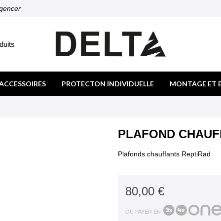
agencer
duits
ACCESSOIRES
PROTECTON INDIVIDUELLE
MONTAGE ET 
PLAFOND CHAUF
Plafonds chauffants ReptiRad
80,00 €
OU PAYER EN