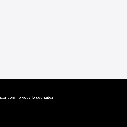
S
ncer comme vous le souhaitez !